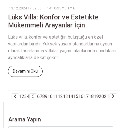
13.12.2024 17:09:00
141 Görüntüleme
Lüks Villa: Konfor ve Estetikte
Mükemmeli Arayanlar İçin
Lüks villa, konfor ve estetiğin buluştuğu en özel
yapılardan biridir. Yüksek yaşam standartlarına uygun
olarak tasarlanmış villalar, yaşam alanlarında sundukları
ayrıcalıklarla dikkat çeker.
Devamını Oku
1
2
3
4
5
6
7
8
9
10
11
12
13
14
15
16
17
18
19
20
21
Arama Yapın