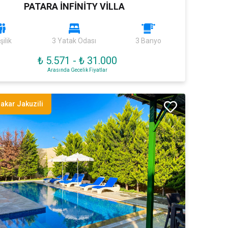
PATARA İNFİNİTY VİLLA
şilik
3 Yatak Odası
3 Banyo
₺ 5.571
-
₺ 31.000
Arasında Gecelik Fiyatlar
akar Jakuzili