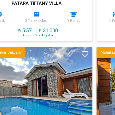
PATARA TİFFANY VİLLA
ilik
3 Yatak Odası
3 Banyo
6 Ki
₺ 5.571
-
₺ 31.000
Arasında Gecelik Fiyatlar
kar Jakuzili
Muhafaz