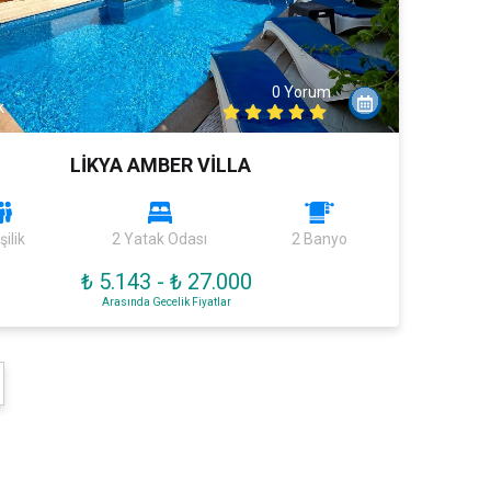
0 Yorum
k
LİKYA AMBER VİLLA
şilik
2 Yatak Odası
2 Banyo
₺ 5.143
-
₺ 27.000
Arasında Gecelik Fiyatlar