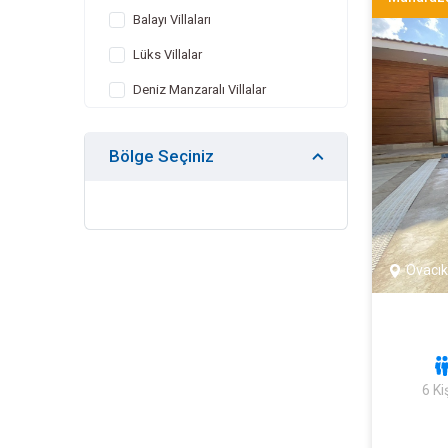
Balayı Villaları
Lüks Villalar
Deniz Manzaralı Villalar
Çocuk Havuzlu Villalar
Bölge Seçiniz
Kapalı Havuzlu Villalar
Jakuzili Villalar
Isıtmalı Havuzlu Villalar
Geniş Aileye Uygun Villalar
Ovacık
Ekonomik Villalar
Kış Aylarına Uygun Villalar
Doğa Manzaralı Villalar
6 Kiş