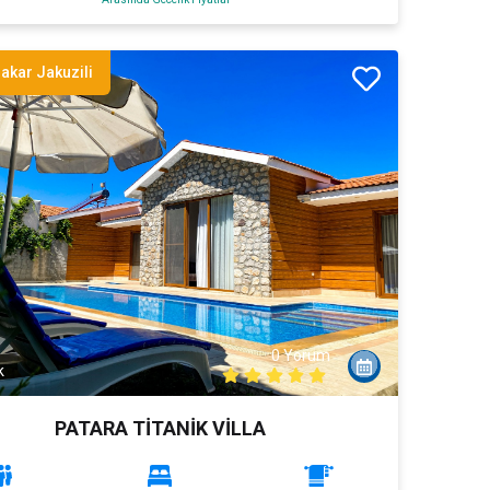
akar Jakuzili
0 Yorum
k
PATARA TİTANİK VİLLA