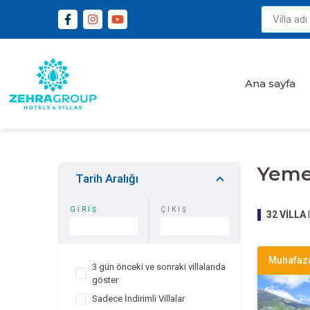
Ana sayfa
Yemek
Tarih Aralığı
GİRİŞ
ÇIKIŞ
32
VİLLA
l
Muhafaza
3 gün önceki ve sonraki villalarıda
göster
Sadece İndirimli Villalar