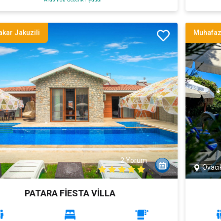
kar Jakuzili
Muhafaz
2 Yorum
Ovacı
PATARA FİESTA VİLLA