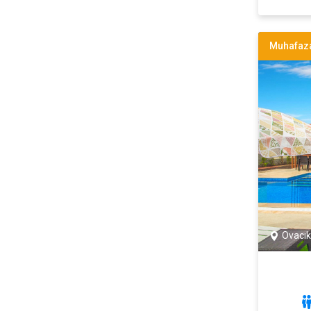
Muhafaza
Ovacık