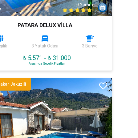
0 Yorum
k
PATARA DELUX VİLLA
şilik
3 Yatak Odası
3 Banyo
₺ 5.571
-
₺ 31.000
Arasında Gecelik Fiyatlar
akar Jakuzili