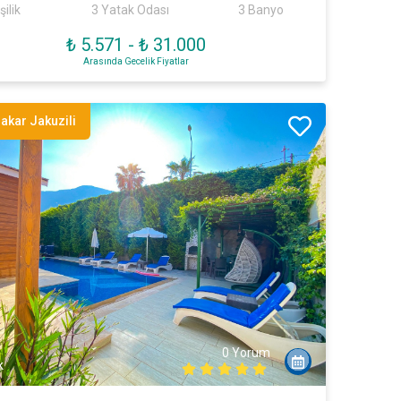
şilik
3 Yatak Odası
3 Banyo
₺ 5.571
-
₺ 31.000
Arasında Gecelik Fiyatlar
akar Jakuzili
0 Yorum
k