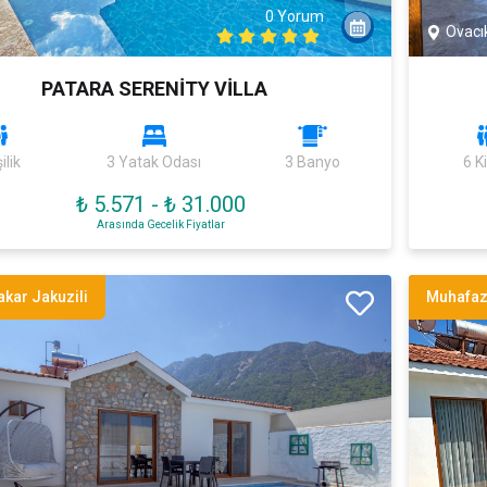
0 Yorum
Ovacı
PATARA SERENİTY VİLLA
ilik
3 Yatak Odası
3 Banyo
6 Ki
₺ 5.571
-
₺ 31.000
Arasında Gecelik Fiyatlar
kar Jakuzili
Muhafaz