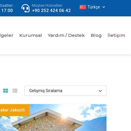
aatleri :
Müşteri Hizmetleri
Türkçe
- 17:00
+90 252 424 06 42
lgeler
Kurumsal
Yardım / Destek
Blog
İletişim
akar Jakuzili