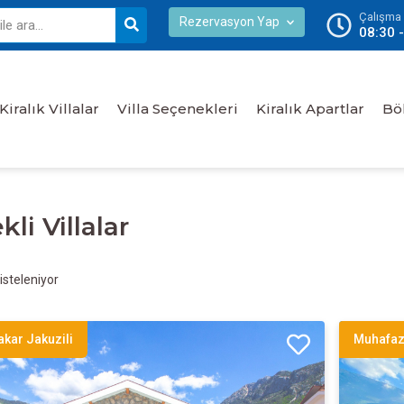
Çalışma S
Rezervasyon Yap
08:30 
Kiralık Villalar
Villa Seçenekleri
Kiralık Apartlar
Bö
li Villalar
isteleniyor
kar Jakuzili
Muhafaz