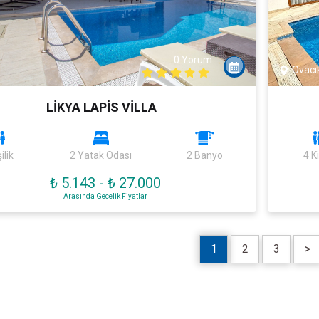
0 Yorum
Ovacı
LİKYA LAPİS VİLLA
ilik
2 Yatak Odası
2 Banyo
4 Ki
₺ 5.143
-
₺ 27.000
Arasında Gecelik Fiyatlar
1
2
3
>