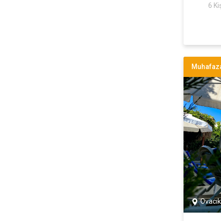
6 Kiş
Muhafaza
Ovacık