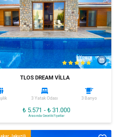
0 Yorum
k
TLOS DREAM VİLLA
şilik
3 Yatak Odası
3 Banyo
₺ 5.571
-
₺ 31.000
Arasında Gecelik Fiyatlar
akar Jakuzili