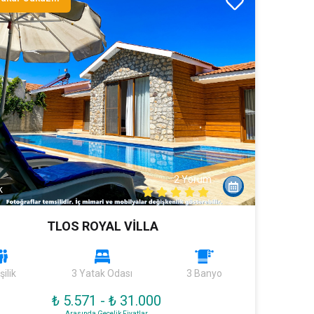
2 Yorum
k
TLOS ROYAL VİLLA
şilik
3 Yatak Odası
3 Banyo
₺ 5.571
-
₺ 31.000
Arasında Gecelik Fiyatlar