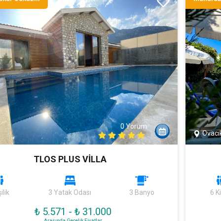
0 Yorum
Ovacı
TLOS PLUS VİLLA
ilik
3 Yatak Odası
3 Banyo
6 Ki
₺ 5.571
-
₺ 31.000
Arasında Gecelik Fiyatlar