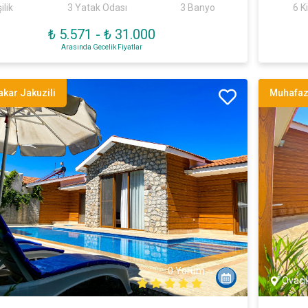
ilik
3 Yatak Odası
3 Banyo
6 Ki
₺ 5.571
-
₺ 31.000
Arasında Gecelik Fiyatlar
kar Jakuzili
Muhafaz
0 Yorum
Ovacı