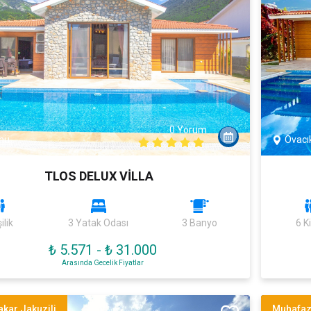
0 Yorum
nü
Ovacı
TLOS DELUX VİLLA
ilik
3 Yatak Odası
3 Banyo
6 Ki
₺ 5.571
-
₺ 31.000
Arasında Gecelik Fiyatlar
kar Jakuzili
Muhafaz