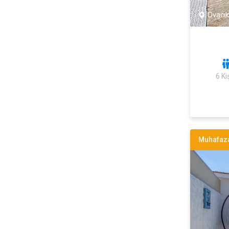
Ovacık
6 Kiş
Muhafaza