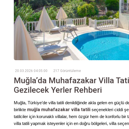
20.03.2026 04:05:00
217 Görüntüleme
Muğla’da Muhafazakar Villa Tatili
Gezilecek Yerler Rehberi
Muğla, Türkiye’de villa tatili denildiğinde akla gelen en güçlü d
muğla muhafazakar villa tatili
birlikte
seçenekleri ciddi ş
tatilciler için korunaklı villalar, hem özgür hem de konforlu 
villa tatili yapmak isteyenler için en doğru bölgeleri, villa seçe