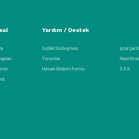
sal
Yardım / Destek
da
Gizlilik Sözleşmesi
İptal Şartl
apları
Yorumlar
Nasıl Kira
imiz
Havale Bildirim Formu
S.S.S
miz