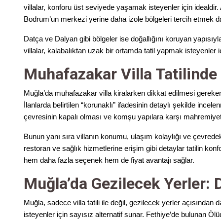
villalar, konforu üst seviyede yaşamak isteyenler için idealdi
Bodrum’un merkezi yerine daha izole bölgeleri tercih etmek d
Datça ve Dalyan gibi bölgeler ise doğallığını koruyan yapısıyla
villalar, kalabalıktan uzak bir ortamda tatil yapmak isteyenler
Muhafazakar Villa Tatilinde
Muğla’da muhafazakar villa kiralarken dikkat edilmesi gereken
İlanlarda belirtilen “korunaklı” ifadesinin detaylı şekilde inc
çevresinin kapalı olması ve komşu yapılara karşı mahremiyet s
Bunun yanı sıra villanın konumu, ulaşım kolaylığı ve çevrede
restoran ve sağlık hizmetlerine erişim gibi detaylar tatilin k
hem daha fazla seçenek hem de fiyat avantajı sağlar.
Muğla’da Gezilecek Yerler: 
Muğla, sadece villa tatili ile değil, gezilecek yerler açısından
isteyenler için sayısız alternatif sunar. Fethiye’de bulunan Ö