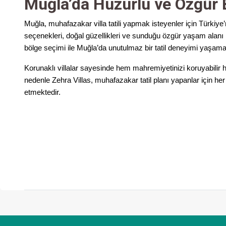
Muğla’da Huzurlu ve Özgür B
Muğla, muhafazakar villa tatili yapmak isteyenler için Türkiye’n
seçenekleri, doğal güzellikleri ve sunduğu özgür yaşam alanı il
bölge seçimi ile Muğla’da unutulmaz bir tatil deneyimi yaş
Korunaklı villalar sayesinde hem mahremiyetinizi koruyabilir he
nedenle Zehra Villas, muhafazakar tatil planı yapanlar için h
etmektedir.
PAYLAŞ