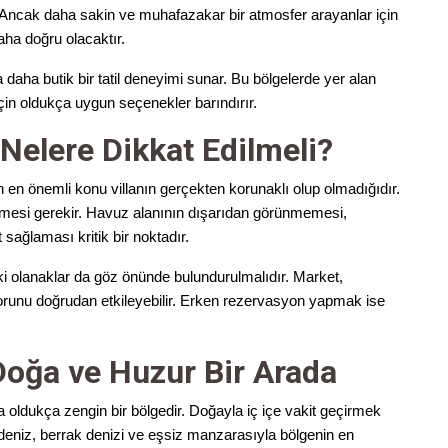
r. Ancak daha sakin ve muhafazakar bir atmosfer arayanlar için
aha doğru olacaktır.
 daha butik bir tatil deneyimi sunar. Bu bölgelerde yer alan
 için oldukça uygun seçenekler barındırır.
 Nelere Dikkat Edilmeli?
 en önemli konu villanın gerçekten korunaklı olup olmadığıdır.
elenmesi gerekir. Havuz alanının dışarıdan görünmemesi,
ağlaması kritik bir noktadır.
ki olanaklar da göz önünde bulundurulmalıdır. Market,
onforunu doğrudan etkileyebilir. Erken rezervasyon yapmak ise
Doğa ve Huzur Bir Arada
 da oldukça zengin bir bölgedir. Doğayla iç içe vakit geçirmek
lüdeniz, berrak denizi ve eşsiz manzarasıyla bölgenin en