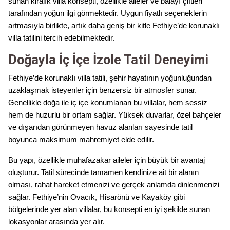
sunan kiralık villa konsepti, özellikle aileler ve balayı çiftleri
tarafından yoğun ilgi görmektedir. Uygun fiyatlı seçeneklerin
artmasıyla birlikte, artık daha geniş bir kitle Fethiye’de korunaklı
villa tatilini tercih edebilmektedir.
Doğayla İç İçe İzole Tatil Deneyimi
Fethiye’de korunaklı villa tatili, şehir hayatının yoğunluğundan
uzaklaşmak isteyenler için benzersiz bir atmosfer sunar.
Genellikle doğa ile iç içe konumlanan bu villalar, hem sessiz
hem de huzurlu bir ortam sağlar. Yüksek duvarlar, özel bahçeler
ve dışarıdan görünmeyen havuz alanları sayesinde tatil
boyunca maksimum mahremiyet elde edilir.
Bu yapı, özellikle muhafazakar aileler için büyük bir avantaj
oluşturur. Tatil sürecinde tamamen kendinize ait bir alanın
olması, rahat hareket etmenizi ve gerçek anlamda dinlenmenizi
sağlar. Fethiye’nin Ovacık, Hisarönü ve Kayaköy gibi
bölgelerinde yer alan villalar, bu konsepti en iyi şekilde sunan
lokasyonlar arasında yer alır.