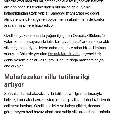
yıllarda özel havuzlu muhafazakar villa tatili yapmak isteyen
ailelerin öncelikli tercihlerinden biri haline geldi. Şehir
kalabalığından uzak yapısı, Babadağ manzarası ve doğal
atmosferiyle dikkat çeken bölge, hem sakinlik hem de konfor
arayan misafirlere hitap ediyor.
Özellikle yaz sezonunda yoğun ilgi gören Ovacık, Ölüdeniz’e
yakın konumu sayesinde tatilcilere avantaj sağlarken, korunaklı
villa seçenekleriyle ailelere daha özgür ve rahat bir tatil imkanı
Ovacık kiralık villa
sunuyor. Bölgede yer alan
seçenekleri;
geniş yaşam alanları, özel havuzları ve doğa manzaralarıyla
öne çıkıyor.
Muhafazakar villa tatiline ilgi
artıyor
Son yıllarda muhafazakar villa tatiline olan ilginin artmasıyla
birlikte, korunaklı havuz sistemine sahip villalar daha fazla tercih
edilmeye başladı. Özellikle aileler ve balayı çiftleri, dışarıdan
görünmeyen özel havuz alanlarına sahip villalarda daha konforlu