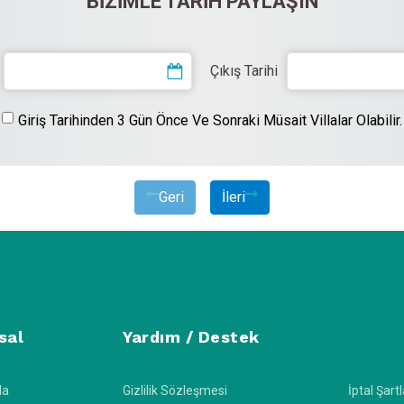
BIZIMLE TARIH PAYLAŞIN
Çıkış Tarihi
Giriş Tarihinden 3 Gün Önce Ve Sonraki Müsait Villalar Olabilir.
Geri
İleri
sal
Yardım / Destek
da
Gizlilik Sözleşmesi
İptal Şartl