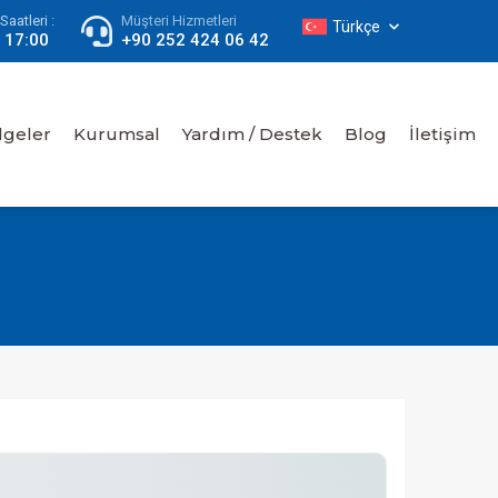
aatleri :
Müşteri Hizmetleri
Türkçe
- 17:00
+90 252 424 06 42
lgeler
Kurumsal
Yardım / Destek
Blog
İletişim