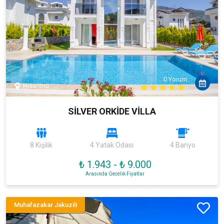
0 Yorum
Hisarönü
SİLVER ORKİDE VİLLA
8 Kişilik
4 Yatak Odası
4 Banyo
₺ 1.943
-
₺ 9.000
Arasında Gecelik Fiyatlar
Muhafazakar Jakuzili