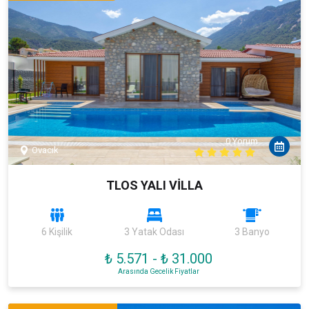
0 Yorum
Ovacık
TLOS YALI VİLLA
6 Kişilik
3 Yatak Odası
3 Banyo
₺ 5.571
-
₺ 31.000
Arasında Gecelik Fiyatlar