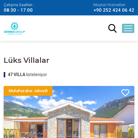
Çalışma Saatleri :
Müşteri Hizmetleri
08:30 - 17:00
+90 252 424 06 42
Lüks Villalar
47
VİLLA
listeleniyor
Muhafazakar Jakuzili