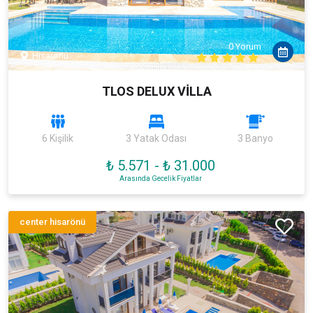
0 Yorum
Hisarönü
TLOS DELUX VİLLA
6 Kişilik
3 Yatak Odası
3 Banyo
₺ 5.571
-
₺ 31.000
Arasında Gecelik Fiyatlar
center hisarönü