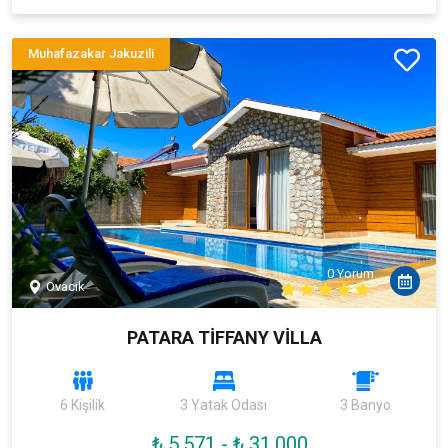
Muhafazakar Jakuzili
0 Yorum
Ovacık
PATARA TİFFANY VİLLA
6 Kişilik
3 Yatak Odası
3 Banyo
₺ 5.571
-
₺ 31.000