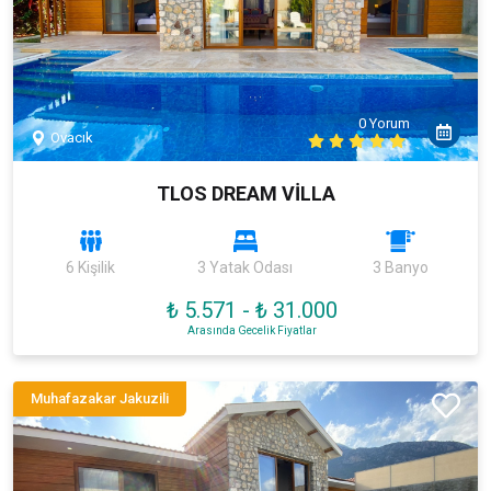
0 Yorum
Ovacık
TLOS DREAM VİLLA
6 Kişilik
3 Yatak Odası
3 Banyo
₺ 5.571
-
₺ 31.000
Arasında Gecelik Fiyatlar
Muhafazakar Jakuzili