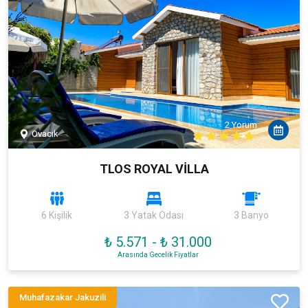
2 Yorum
Ovacık
TLOS ROYAL VİLLA
6 Kişilik
3 Yatak Odası
3 Banyo
₺ 5.571
-
₺ 31.000
Arasında Gecelik Fiyatlar
Muhafazakar Jakuzili