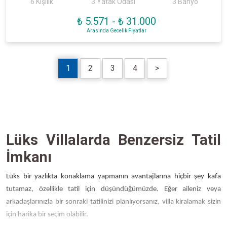
6 Kişilik
3 Yatak Odası
3 Banyo
₺ 5.571
-
₺ 31.000
Arasında Gecelik Fiyatlar
1
2
3
4
>
Lüks Villalarda Benzersiz Tatil
İmkanı
Lüks bir yazlıkta konaklama yapmanın avantajlarına hiçbir şey kafa
tutamaz, özellikle tatil için düşündüğümüzde. Eğer aileniz veya
arkadaşlarınızla bir sonraki tatilinizi planlıyorsanız, villa kiralamak sizin
için harika bir seçim olabilir.