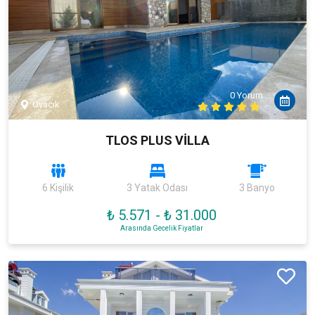
0 Yorum
Ovacık
TLOS PLUS VİLLA
6 Kişilik
3 Yatak Odası
3 Banyo
₺ 5.571
-
₺ 31.000
Arasında Gecelik Fiyatlar