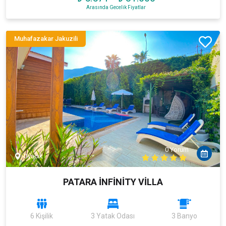
Arasında Gecelik Fiyatlar
Muhafazakar Jakuzili
0 Yorum
Ovacık
PATARA İNFİNİTY VİLLA
6 Kişilik
3 Yatak Odası
3 Banyo