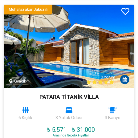
Muhafazakar Jakuzili
0 Yorum
Ovacık
PATARA TİTANİK VİLLA
6 Kişilik
3 Yatak Odası
3 Banyo
₺ 5.571
-
₺ 31.000
Arasında Gecelik Fiyatlar