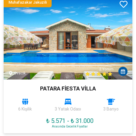
Muhafazakar Jakuzili
2 Yorum
Ovacık
PATARA FİESTA VİLLA
6 Kişilik
3 Yatak Odası
3 Banyo
₺ 5.571
-
₺ 31.000
Arasında Gecelik Fiyatlar