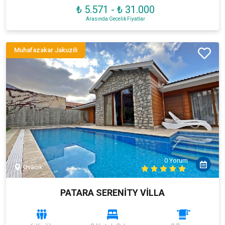
₺ 5.571
-
₺ 31.000
Arasında Gecelik Fiyatlar
Muhafazakar Jakuzili
0 Yorum
Ovacık
PATARA SERENİTY VİLLA