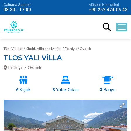
Çalışma Saatleri :
Müşteri Hizmetleri
08:30 - 17:00
+90 252 424 06 42
Tüm Villalar /
Kiralık Villalar /
Muğla / Fethiye / Ovacık
TLOS YALI VİLLA
Fethiye / Ovacık
6
Kişilik
3
Yatak Odası
3
Banyo