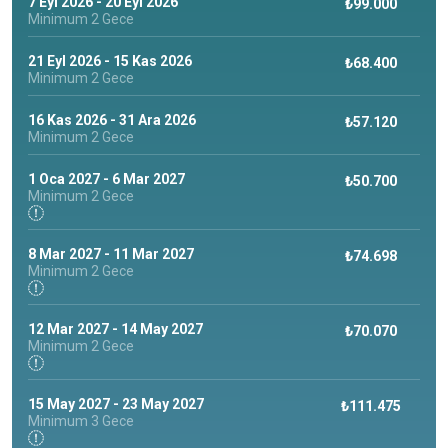
7 Eyl 2026 - 20 Eyl 2026
₺99.000
Minimum 2 Gece
26 Mayıs – 18 Ekim tarihleri arasında
, villamız
2019’dan
beri, konaklamaya dahil açık büfe restaurant hizmeti
21 Eyl 2026 - 15 Kas 2026
₺68.400
Minimum 2 Gece
sunan villa konaklaması
olarak misafirlerine ayrıcalıklı bir
deneyim yaşatmaktadır.
16 Kas 2026 - 31 Ara 2026
₺57.120
Bu villamız ;
Minimum 2 Gece
1 Temmuz – 6 Eylül
tarihleri arasındaki tüm
konaklamalarda,
açık büfe kahvaltı, öğle ve akşam
yemekleri kiralama ücretine dahil
olup misafirlerimiz bu
1 Oca 2027 - 6 Mar 2027
₺50.700
Minimum 2 Gece
hizmetten ekstra ücret ödemeden faydalanabilir. Yemekli
kiralamalar için ekibimizle iletişime geçmelisiniz.
İç Mekân Detayları
8 Mar 2027 - 11 Mar 2027
₺74.698
Minimum 2 Gece
Salon:
Açık plan salon ve mutfak konseptinde dizayn edilmiş olup
zemin katta yer almaktadır.
12 Mar 2027 - 14 May 2027
₺70.070
Minimum 2 Gece
Detaylar: Oturma grubu, LCD TV, klima, havuz terasına
doğrudan geçiş ve ortak banyo.
15 May 2027 - 23 May 2027
Mutfak:
₺111.475
Minimum 3 Gece
Açık plan mutfak/salon şeklinde tasarlanmış olup zemin
katta konumlanmaktadır.