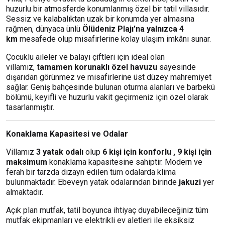
huzurlu bir atmosferde konumlanmış özel bir tatil villasıdır.
Sessiz ve kalabalıktan uzak bir konumda yer almasına
rağmen, dünyaca ünlü
Ölüdeniz Plajı’na yalnızca 4
km
mesafede olup misafirlerine kolay ulaşım imkânı sunar.
Çocuklu aileler ve balayı çiftleri için ideal olan
villamız,
tamamen korunaklı özel havuzu
sayesinde
dışarıdan görünmez ve misafirlerine üst düzey mahremiyet
sağlar. Geniş bahçesinde bulunan oturma alanları ve barbekü
bölümü, keyifli ve huzurlu vakit geçirmeniz için özel olarak
tasarlanmıştır.
Konaklama Kapasitesi ve Odalar
Villamız
3 yatak odalı
olup
6 kişi için konforlu , 9 kişi için
maksimum
konaklama kapasitesine sahiptir. Modern ve
ferah bir tarzda dizayn edilen tüm odalarda klima
bulunmaktadır. Ebeveyn yatak odalarından birinde
jakuzi
yer
almaktadır.
Açık plan mutfak, tatil boyunca ihtiyaç duyabileceğiniz tüm
mutfak ekipmanları ve elektrikli ev aletleri ile eksiksiz