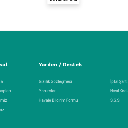
ilmiş, Özenle Tasarlanmış Jakuz
zlu lüks villalar, tatil seçeneklerini genişletiyor. Jakuzili villa kiralama s
üyorsanız geniş ailelere özel villaları tercih etmek doğru bir seçim olacak
dikten sonra seçim yapmak daha kolay olacaktır. Muhafazakar jakuzili villalar da
 sağlayacak.
sal
Yardım / Destek
da
Gizlilik Sözleşmesi
İptal Şartl
lir. Bu durumda günlük kiralanabilecek muhafazakar jakuzili villalar sizi tatmin
apları
Yorumlar
Nasıl Kira
e gizlidir.
imiz
Havale Bildirim Formu
S.S.S
seçeneklerinde havuz kullanımı genellikle kalabalık yerlerde sorunlu olabilir. An
miz
a önem vermek için, bu geleneksel evler sürekli olarak kontrol edilir ve yüks
 villa mükemmel bir seçenektir.