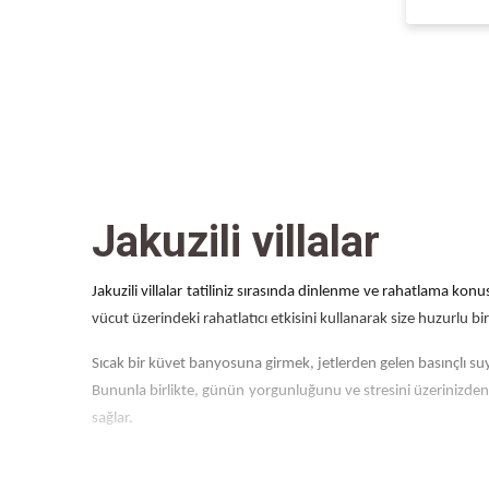
Jakuzili villalar
Jakuzili villalar tatiliniz sırasında dinlenme ve rahatlama kon
vücut üzerindeki rahatlatıcı etkisini kullanarak size huzurlu bi
Sıcak bir küvet banyosuna girmek, jetlerden gelen basınçlı suy
Bununla birlikte, günün yorgunluğunu ve stresini üzerinizden at
sağlar.