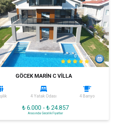
0 Yorum
k
GÖCEK MARİN C VİLLA
şilik
4 Yatak Odası
4 Banyo
₺ 6.000
-
₺ 24.857
Arasında Gecelik Fiyatlar