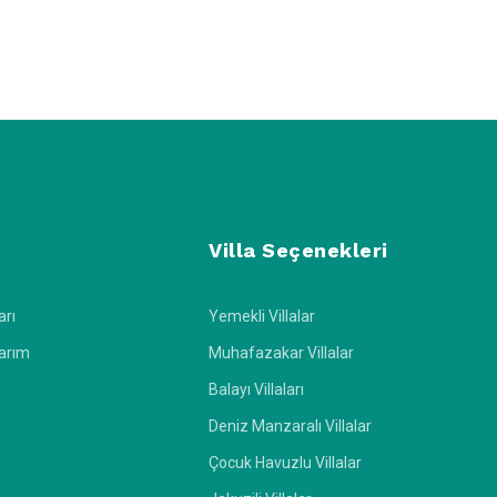
ili Havuzlu Lüks Villalar
eçenekleri oldukça geniş yelpazede villaları karşınıza çıkarıyor.
tır. Ayrıca çocuklu bir aileyseniz, çocuk havuzunun bulunduğu
 özel tercihleri karşılayabilir. Lüks günlük kiralık yazlık villa
Villa Seçenekleri
arı
Yemekli Villalar
 edecektir! Tatilinizi kesinlikle gürültüden izole edebileceğiniz
larım
Muhafazakar Villalar
Balayı Villaları
cak geleneksel jakuzili evlerde bu endişeleriniz giderilir ve size
Deniz Manzaralı Villalar
ek hijyen koşullarına sahiptir. Rahatlamanız için geleneksel bir
Çocuk Havuzlu Villalar