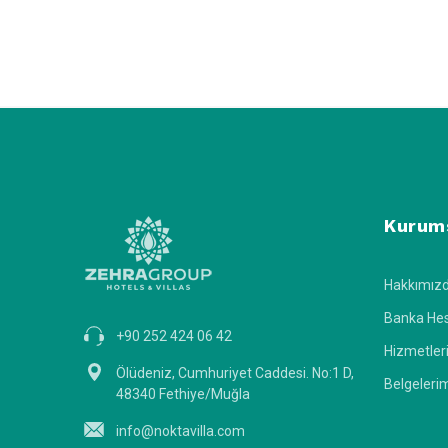
Şık Bir Şekilde Dekore Ed
Şık bir şekilde dekore edilmiş, özenle tasarlanmış jakuzili havu
Öncelikle ihtiyaçlarınızı belirleyerek işe başlamanız önemli.
Kalabalık bir aile veya arkadaş grubuyla tatil yapmayı düşün
villalar sizin için vazgeçilmez olabilir. İhtiyaçlarınızı belirle
seçenekleri tatilinizde konfor ve rahatlığı bir arada bulmanızı
Kurum
Muhafazakar Jakuzili Villa
Hakkımız
Tatil tercihiniz, tabii ki "muhafazakar villalar" şeklinde olabi
Banka Hes
bu evlerin havuzları ve jakuzileri dışarıdan görülmeyecek şekild
+90 252 424 06 42
Hizmetler
Bu nedenle rahatça tatilinizi geçirebilirsiniz. Geleneksel tatil 
Ölüdeniz, Cumhuriyet Caddesi. No:1 D,
Belgeleri
ayrıcalıklı bir tatil sunulur. Güvenlik ve hijyen standartların
48340 Fethiye/Muğla
atmosferde tatil yapmak isteyenler için, muhafazakar jakuzili
info@noktavilla.com