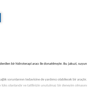
enilen bir hidroterapi aracı ile donatılmıştır. Bu jakuzi, suyun
lık sorunlarının tedavisine de yardımcı olabilecek bir araçtır.
e lüks olanlarıdır ve tatilinizin unutulmaz bir deneyim olmasını