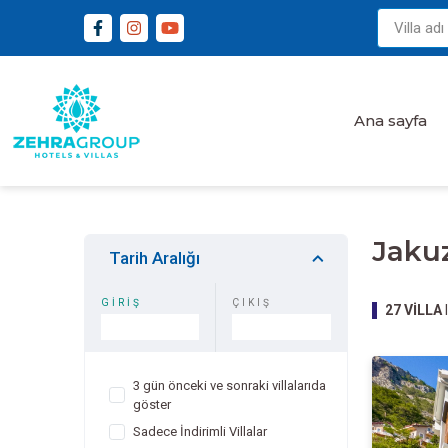
Ana sayfa
Jakuzi
Tarih Aralığı
GİRİŞ
ÇIKIŞ
27
VİLLA
l
3 gün önceki ve sonraki villalarıda
göster
Sadece İndirimli Villalar