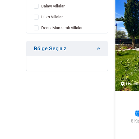
Balayı Villaları
Lüks Villalar
Deniz Manzaralı Villalar
Çocuk Havuzlu Villalar
Bölge Seçiniz
Kapalı Havuzlu Villalar
Jakuzili Villalar
Isıtmalı Havuzlu Villalar
Geniş Aileye Uygun Villalar
Ovacık
Ekonomik Villalar
Kış Aylarına Uygun Villalar
Doğa Manzaralı Villalar
8 Kiş