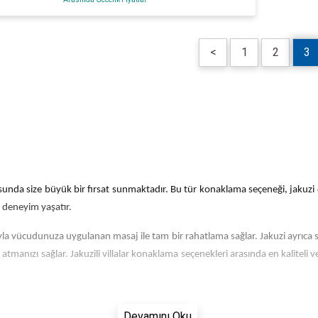
<
1
2
3
usunda size büyük bir fırsat sunmaktadır. Bu tür konaklama seçeneği, jakuzi d
r deneyim yaşatır.
la vücudunuza uygulanan masaj ile tam bir rahatlama sağlar. Jakuzi ayrıca sağ
manızı sağlar. Jakuzili villalar konaklama seçenekleri arasında en kaliteli v
Devamını Oku