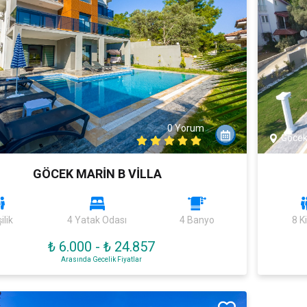
0 Yorum
Göce
GÖCEK MARİN B VİLLA
ilik
4 Yatak Odası
4 Banyo
8 Ki
₺ 6.000
-
₺ 24.857
Arasında Gecelik Fiyatlar