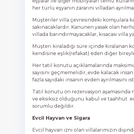
eşyalar ile diğer mobilyaları temiz kullan
her türlü eşyanın zararını villadan ayrılm
Müşteriler villa çevresindeki komşulara ka
sakınacaklardır. Kanunen yasak olan herh
villada barındırmayacaklar, kısacası villa y
Müşteri kiraladığı süre içinde kiralanan
kendisine eşlik(refakat) eden diğer bire
Her tatil konutu açıklamalarında maksimum
sayısını geçmemelidir, evde kalacak insan
fazla sayıdaki insanın evden ayrılmasını is
Tatil konutu ön rezervasyon aşamasında m
ve eksiksiz olduğunu kabul ve taahhüt ed
sorumlu değildir.
Evcil Hayvan ve Sigara
Evcil hayvan izni olan villalarımızın dışınd