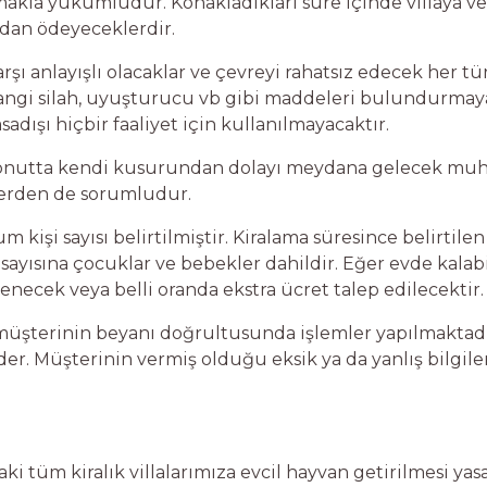
makla yükümlüdür. Konakladıkları süre içinde villaya ver
adan ödeyeceklerdir.
rşı anlayışlı olacaklar ve çevreyi rahatsız edecek her t
angi silah, uyuşturucu vb gibi maddeleri bulundurmayac
asadışı hiçbir faaliyet için kullanılmayacaktır.
 konutta kendi kusurundan dolayı meydana gelecek muh
ylerden de sorumludur.
 kişi sayısı belirtilmiştir. Kiralama süresince belirt
 sayısına çocuklar ve bebekler dahildir. Eğer evde kala
tenecek veya belli oranda ekstra ücret talep edilecektir.
üşterinin beyanı doğrultusunda işlemler yapılmaktadı
er. Müşterinin vermiş olduğu eksik ya da yanlış bilgi
aki tüm kiralık villalarımıza evcil hayvan getirilmesi yas