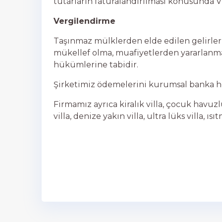
tutarların faturalandırılması konusunda V
Vergilendirme
Taşınmaz mülklerden elde edilen gelirleri
mükellef olma, muafiyetlerden yararlanm
hükümlerine tabidir.
Şirketimiz ödemelerini kurumsal banka he
Firmamız ayrıca kiralık villa, çocuk havuzlu v
villa, denize yakın villa, ultra lüks villa,