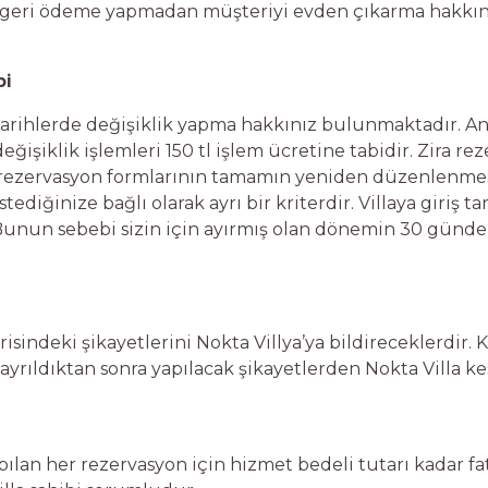
bir geri ödeme yapmadan müşteriyi evden çıkarma hakkına
bi
tarihlerde değişiklik yapma hakkınız bulunmaktadır. An
işiklik işlemleri 150 tl işlem ücretine tabidir. Zira rez
n rezervasyon formlarının tamamın yeniden düzenlenme
tediğinize bağlı olarak ayrı bir kriterdir. Villaya giriş 
Bunun sebebi sizin için ayırmış olan dönemin 30 günden
içerisindeki şikayetlerini Nokta Villya’ya bildireceklerdi
ayrıldıktan sonra yapılacak şikayetlerden Nokta Villa k
pılan her rezervasyon için hizmet bedeli tutarı kadar f