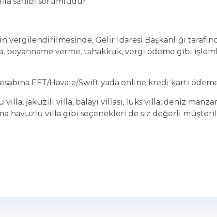
illa sahibi sorumludur.
n vergilendirilmesinde, Gelir İdaresi Başkanlığı taraf
a, beyanname verme, tahakkuk, vergi ödeme gibi işleml
sabına EFT/Havale/Swift yada online kredi kartı ödemes
illa, jakuzili villa, balayı villası, lüks villa, deniz manzar
 ısıtma havuzlu villa gibi seçenekleri de siz değerli müşt