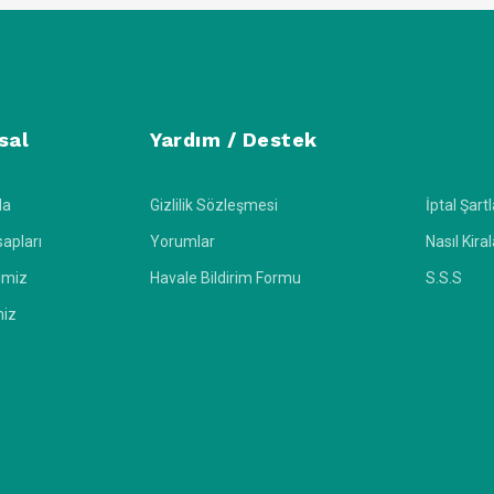
sal
Yardım / Destek
da
Gizlilik Sözleşmesi
İptal Şartl
apları
Yorumlar
Nasıl Kira
imiz
Havale Bildirim Formu
S.S.S
miz