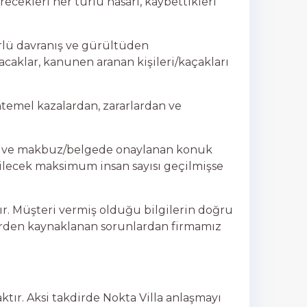
ecekleri her türlü hasarı, kaybettikleri
ürlü davranış ve gürültüden
aklar, kanunen aranan kişileri/kaçakları
temel kazalardan, zararlardan ve
ilen ve makbuz/belgede onaylanan konuk
bilecek maksimum insan sayısı geçilmişse
r. Müşteri vermiş olduğu bilgilerin doğru
lerden kaynaklanan sorunlardan firmamız
aktır. Aksi takdirde Nokta Villa anlaşmayı