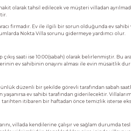
kit olarak tahsil edilecek ve müşteri villadan ayrılma
tir.
aracı firmadır. Ev ile ilgili bir sorun olduğunda ev sahib
mlarda Nokta Villa sorunu gidermeye yardımcı olur.
up çıkış saati ise 10:00(sabah) olarak belirlenmiştir. Bu 
rinin ev sahibinin onayını alması ile evin müsaitlik dur
ünlük düzenli bir şekilde görevli tarafından sabah saa
 yaşanırsa ev sahibi tarafından giderilecektir. Villaları
ı tarihten itibaren bir haftadan önce temizlik isterse ek
rını, villada kendilerine çalışır ve sağlam durumda tes