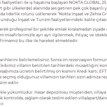
ki faaliyetleri ile iş hayatına başlayan NOKTA GLOBAL, 2
 gibi ülkelerde) alanında ses getiren pek çok başarılı ya
a liderlik rolünü üstlenerek “Nokta İnşaat ve Zehra Gru
nduğu İnşaat ve Turizm faaliyetlerindeki kalite çıtasın
ek profesyonel bir şekilde emlak kiralamadan ziyade m
 misafirlerimizle ayrı ayrı ilgilenmek, ihtiyaç ve istekle
Firmamız bu ilke ile hareket etmektedir.
tarihlerini belirlemelisiniz. Sonra ön rezervasyon formunda
ibimiz villanın belirtilen tarihlerdeki müsaitliğini ko
esabımıza ücretin belirtilmiş ön kısmını Kredi kartı, EFT
e seçmiş olduğunuz villamızın tarihleri sizin adınıza rez
slim edilir.
le yükümlüdür. Hasar depozitosu müşteriden, villaya gi
kontrolde, sağlam olarak teslim edilen villa/apart/daire
ir.