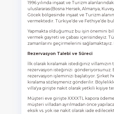
1996 yılında inşaat ve Turizm alanlarında
uluslararası(Bosna Hersek, Almanya, Kuveyt
Göcek bölgesinde inşaat ve Turizm alanınd
vermektedir. Türkiye’de ve Fethiye’de bulu
Yapmakta olduğumuz bu işin önemini biler
vermek gayreti ve çabası içerisindeyiz. Tüm
zamanlarını geçirmelerini sağlamaktayız. 
Rezervasyon Talebi ve Süreci
İlk olarak kiralamak istediğiniz villamızın 
rezervasyon isteğinizi gönderiyorsunuz. Ek
rezervasyon işleminizi başlatıyor. Şirket h
kiralama sözleşmeniz gönderilir. Böylelikl
villa'ya girişte nakit olarak yetkili kişiye te
Müşteri eve girişte XXXXTL kapora ödemek
müşteri villadan ayrılmadan önce yapılacak 
eksik vs. yok ise nakit olarak iade edilecekt