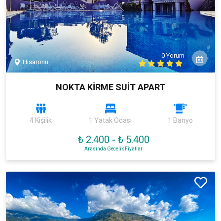
0 Yorum
Hisarönü
NOKTA KİRME SUİT APART
4 Kişilik
1 Yatak Odası
1 Banyo
₺ 2.400
-
₺ 5.400
Arasında Gecelik Fiyatlar