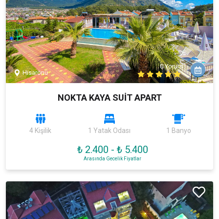
0 Yorum
Hisarönü
NOKTA KAYA SUİT APART
4 Kişilik
1 Yatak Odası
1 Banyo
₺ 2.400
-
₺ 5.400
Arasında Gecelik Fiyatlar