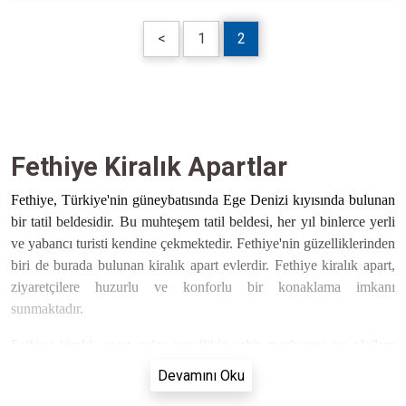
<
1
2
Fethiye Kiralık Apartlar
Fethiye, Türkiye'nin güneybatısında Ege Denizi kıyısında bulunan
bir tatil beldesidir. Bu muhteşem tatil beldesi, her yıl binlerce yerli
ve yabancı turisti kendine çekmektedir. Fethiye'nin güzelliklerinden
biri de burada bulunan kiralık apart evlerdir. Fethiye kiralık apart,
ziyaretçilere huzurlu ve konforlu bir konaklama imkanı
sunmaktadır.
Fethiye kiralık apart evler genellikle şehir merkezine ve plajlara
yakın konumlarda bulunmaktadır. Bu konumları sayesinde
Devamını Oku
tatilciler, rahatlıkla plajlara ulaşabilir ve çevredeki restoranlarda