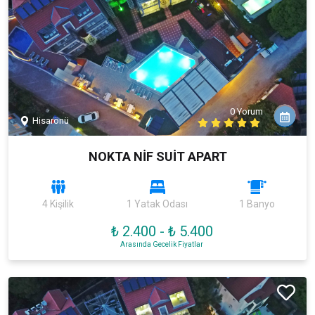
0 Yorum
Hisarönü
NOKTA NİF SUİT APART
4 Kişilik
1 Yatak Odası
1 Banyo
₺ 2.400
-
₺ 5.400
Arasında Gecelik Fiyatlar