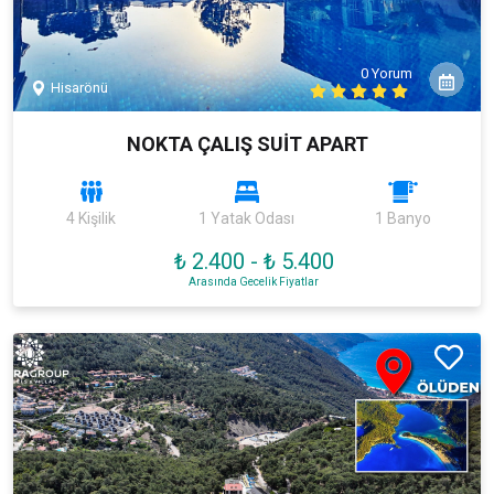
0 Yorum
Hisarönü
NOKTA ÇALIŞ SUİT APART
4 Kişilik
1 Yatak Odası
1 Banyo
₺ 2.400
-
₺ 5.400
Arasında Gecelik Fiyatlar