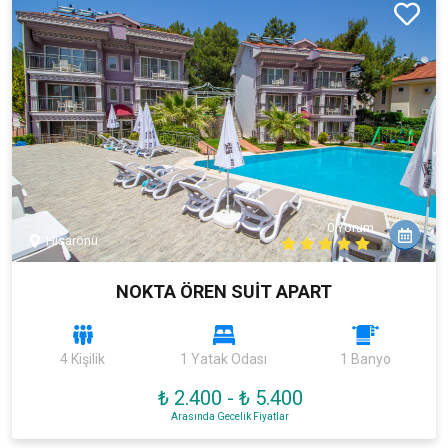
0 Yorum
Hisarönü
NOKTA ÖREN SUİT APART
4 Kişilik
1 Yatak Odası
1 Banyo
₺ 2.400
-
₺ 5.400
Arasında Gecelik Fiyatlar