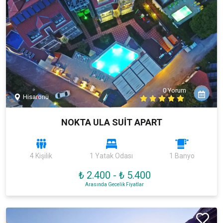
0 Yorum
Hisarönü
NOKTA ULA SUİT APART
4 Kişilik
1 Yatak Odası
1 Banyo
₺ 2.400
-
₺ 5.400
Arasında Gecelik Fiyatlar