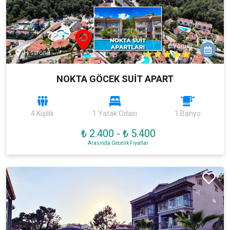
0 Yorum
Hisarönü
NOKTA GÖCEK SUİT APART
4 Kişilik
1 Yatak Odası
1 Banyo
₺ 2.400
-
₺ 5.400
Arasında Gecelik Fiyatlar