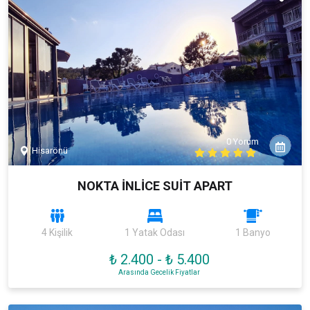
0 Yorum
Hisarönü
NOKTA İNLİCE SUİT APART
4 Kişilik
1 Yatak Odası
1 Banyo
₺ 2.400
-
₺ 5.400
Arasında Gecelik Fiyatlar